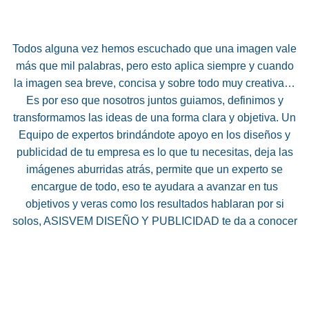
Todos alguna vez hemos escuchado que una imagen vale
más que mil palabras, pero esto aplica siempre y cuando
la imagen sea breve, concisa y sobre todo muy creativa…
Es por eso que nosotros juntos guiamos, definimos y
transformamos las ideas de una forma clara y objetiva. Un
Equipo de expertos brindándote apoyo en los diseños y
publicidad de tu empresa es lo que tu necesitas, deja las
imágenes aburridas atrás, permite que un experto se
encargue de todo, eso te ayudara a avanzar en tus
objetivos y veras como los resultados hablaran por si
solos, ASISVEM DISEÑO Y PUBLICIDAD te da a conocer
los principales items en los que te puedes apoyar, ademas
si no encuentras lo que necesitas, no te preocupes,
Tenemos un grupo de expertos en cada rama por lo que tu
solución estará siempre resuelta.